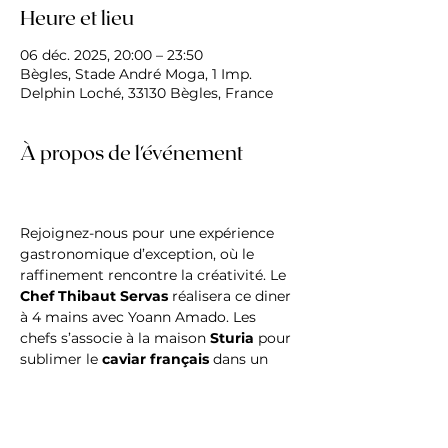
Heure et lieu
06 déc. 2025, 20:00 – 23:50
Bègles, Stade André Moga, 1 Imp.
Delphin Loché, 33130 Bègles, France
À propos de l'événement
Rejoignez-nous pour une expérience 
gastronomique d’exception, où le 
raffinement rencontre la créativité. Le 
Chef Thibaut Servas
 réalisera ce diner 
à 4 mains avec Yoann Amado. Les 
chefs s’associe à la maison 
Sturia
 pour 
sublimer le 
caviar français
 dans un 
menu en accords parfaits avec les 
cuvées d’exception de 
Champagne 
Laurent-Perrier
.
Un voyage sensoriel à quatre mains, 